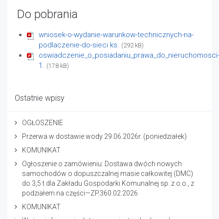
Do pobrania
wniosek-o-wydanie-warunkow-technicznych-na-
podlaczenie-do-sieci ks.
(292 kB)
oswiadczenie_o_posiadaniu_prawa_do_nieruchomosci
1.
(178 kB)
Ostatnie wpisy
OGŁOSZENIE
Przerwa w dostawie wody 29.06.2026r. (poniedziałek)
KOMUNIKAT
Ogłoszenie o zamówieniu: Dostawa dwóch nowych
samochodów o dopuszczalnej masie całkowitej (DMC)
do 3,5 t dla Zakładu Gospodarki Komunalnej sp. z o.o., z
podziałem na części—ZP.360.02.2026
KOMUNIKAT