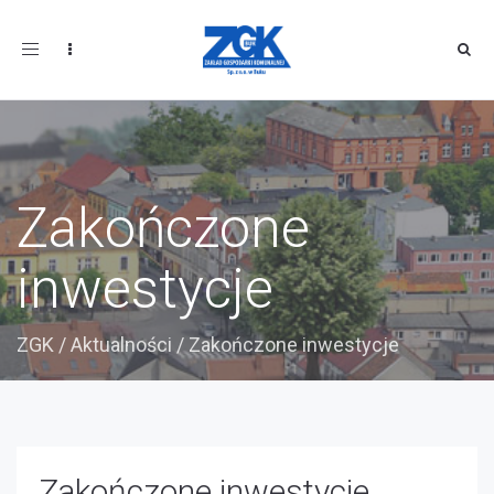
Toggle
navigation
Zakończone
inwestycje
ZGK
/
Aktualności
/
Zakończone inwestycje
Zakończone inwestycje