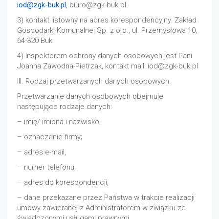
iod@zgk-buk.pl
,
biuro@zgk-buk.pl
3) kontakt listowny na adres korespondencyjny: Zakład
Gospodarki Komunalnej Sp. z o.o., ul. Przemysłowa 10,
64-320 Buk
4) Inspektorem ochrony danych osobowych jest Pani
Joanna Zawodna-Pietrzak, kontakt mail:
iod@zgk-buk.pl
III. Rodzaj przetwarzanych danych osobowych.
Przetwarzanie danych osobowych obejmuje
następujące rodzaje danych:
– imię/ imiona i nazwisko,
– oznaczenie firmy;
– adres e-mail,
– numer telefonu,
– adres do korespondencji,
– dane przekazane przez Państwa w trakcie realizacji
umowy zawieranej z Administratorem w związku ze
świadczonymi usługami prawnymi,