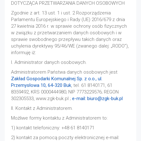
DOTYCZĄCA PRZETWARZANIA DANYCH OSOBOWYCH
Zgodnie z art. 13 ust. 1 i ust. 2 Rozporządzenia
Parlamentu Europejskiego i Rady (UE) 2016/679 z dnia
27 kwietnia 2016 r. w sprawie ochrony osób fizycznych
w związku z przetwarzaniem danych osobowych i w
sprawie swobodnego przepływu takich danych oraz
uchylenia dyrektywy 95/46/WE (zwanego dalej: „RODO”),
informuję iż:
I. Administrator danych osobowych.
Administratorem Państwa danych osobowych jest
Zakład Gospodarki Komunalnej Sp. z o.o., ul.
Przemysłowa 10, 64-320 Buk
, tel. 61 8140171, 61
8359492, KRS 0000444980; NIP 7773229576; REGON
302305533, www.zgk-buk.pl ;
e-mail:
biuro@zgk-buk.pl
II. Kontakt z Administratorem.
Możliwe formy kontaktu z Administratorem to:
1) kontakt telefoniczny: +48 61 8140171
2) kontakt za pomocą poczty elektronicznej e-mail: