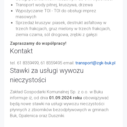
Transport wody pitnej, kruszywa, drzewa
Wypożyczanie TOI - TOI do obsługi imprez
masowych
Sprzedaż kruszyw: piasek, destrukt asfaltowy w
trzech frakcjach, gruz mielony w trzech frakcjach,
ziemia czarna, sól drogowa, zrębki z gałęzi
Zapraszamy do współpracy!
Kontakt
tel. 61 8359499, 61 8359495 email:
transport@zgk-buk.pl
Stawki za usługi wywozu
nieczystości
Zakład Gospodarki Komunalnej Sp. z o.o. w Buku
informuje iż, od dnia
01.09.2024 roku
obowiązywać
będą nowe stawki na usługi wywozu nieczystości
płynnych z zbiorników bezodpływowych w gminach
Buk, Opalenica oraz Duszniki.