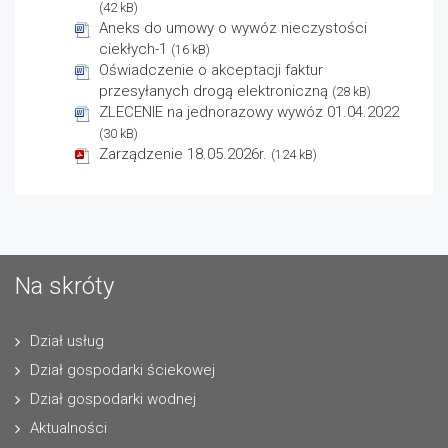
(42 kB)
Aneks do umowy o wywóz nieczystości
ciekłych-1
(16 kB)
Oświadczenie o akceptacji faktur
przesyłanych drogą elektroniczną
(28 kB)
ZLECENIE na jednorazowy wywóz 01.04.2022
(30 kB)
Zarządzenie 18.05.2026r.
(124 kB)
Na skróty
Dział usług
Dział gospodarki ściekowej
Dział gospodarki wodnej
Aktualności