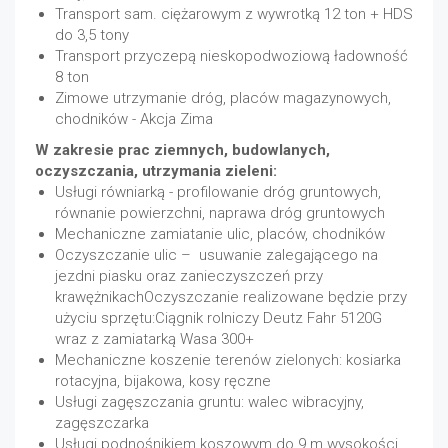
Transport sam. ciężarowym z wywrotką 12 ton + HDS
do 3,5 tony
Transport przyczepą nieskopodwoziową ładowność
8 ton
Zimowe utrzymanie dróg, placów magazynowych,
chodników - Akcja Zima
W zakresie prac ziemnych, budowlanych,
oczyszczania, utrzymania zieleni:
Usługi równiarką - profilowanie dróg gruntowych,
równanie powierzchni, naprawa dróg gruntowych
Mechaniczne zamiatanie ulic, placów, chodników
Oczyszczanie ulic – usuwanie zalegającego na
jezdni piasku oraz zanieczyszczeń przy
krawężnikachOczyszczanie realizowane będzie przy
użyciu sprzętu:Ciągnik rolniczy Deutz Fahr 5120G
wraz z zamiatarką Wasa 300+
Mechaniczne koszenie terenów zielonych: kosiarka
rotacyjna, bijakowa, kosy ręczne
Usługi zagęszczania gruntu: walec wibracyjny,
zagęszczarka
Usługi podnośnikiem koszowym do 9 m wysokości