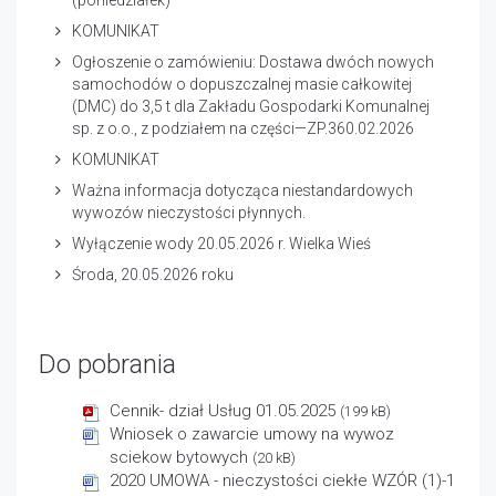
(poniedziałek)
KOMUNIKAT
Ogłoszenie o zamówieniu: Dostawa dwóch nowych
samochodów o dopuszczalnej masie całkowitej
(DMC) do 3,5 t dla Zakładu Gospodarki Komunalnej
sp. z o.o., z podziałem na części—ZP.360.02.2026
KOMUNIKAT
Ważna informacja dotycząca niestandardowych
wywozów nieczystości płynnych.
Wyłączenie wody 20.05.2026 r. Wielka Wieś
Środa, 20.05.2026 roku
Do pobrania
Cennik- dział Usług 01.05.2025
(199 kB)
Wniosek o zawarcie umowy na wywoz
sciekow bytowych
(20 kB)
2020 UMOWA - nieczystości ciekłe WZÓR (1)-1