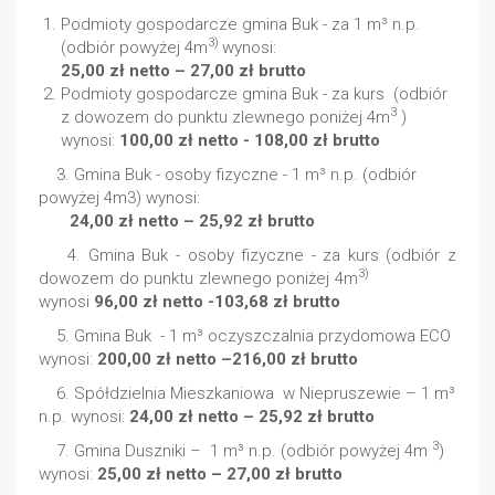
Podmioty gospodarcze gmina Buk - za 1 m³ n.p.
3)
(odbiór powyżej 4m
wynosi:
25,00 zł netto – 27,00 zł brutto
Podmioty gospodarcze gmina Buk - za kurs (odbiór
3
z dowozem do punktu zlewnego poniżej 4m
)
wynosi:
100,00 zł netto - 108,00 zł brutto
3. Gmina Buk - osoby fizyczne - 1 m³ n.p. (odbiór
powyżej 4m3) wynosi:
24,00 zł netto – 25,92 zł brutto
4. Gmina Buk - osoby fizyczne - za kurs (odbiór z
3)
dowozem do punktu zlewnego poniżej 4m
wynosi
96,00 zł netto -103,68 zł brutto
5. Gmina Buk - 1 m³ oczyszczalnia przydomowa ECO
wynosi:
200,00 zł netto –216,00 zł brutto
6. Spółdzielnia Mieszkaniowa w Niepruszewie – 1 m³
n.p. wynosi:
24,00 zł netto – 25,92 zł brutto
3
7. Gmina Duszniki – 1 m³ n.p. (odbiór powyżej 4m
)
wynosi:
25,00 zł netto – 27,00 zł brutto