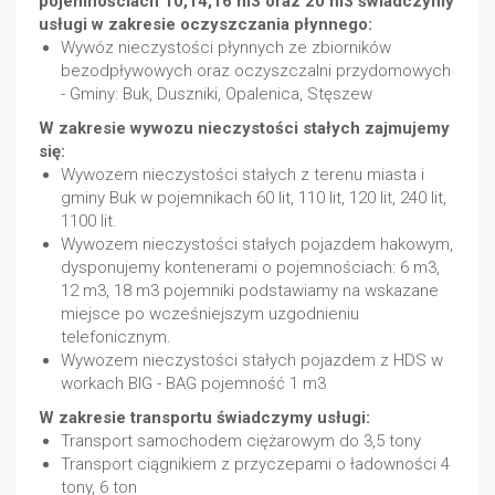
pojemnościach 10,14,16 m3 oraz 20 m3 świadczymy
usługi w zakresie oczyszczania płynnego:
Wywóz nieczystości płynnych ze zbiorników
bezodpływowych oraz oczyszczalni przydomowych
- Gminy: Buk, Duszniki, Opalenica, Stęszew
W zakresie wywozu nieczystości stałych zajmujemy
się:
Wywozem nieczystości stałych z terenu miasta i
gminy Buk w pojemnikach 60 lit, 110 lit, 120 lit, 240 lit,
1100 lit.
Wywozem nieczystości stałych pojazdem hakowym,
dysponujemy kontenerami o pojemnościach: 6 m3,
12 m3, 18 m3 pojemniki podstawiamy na wskazane
miejsce po wcześniejszym uzgodnieniu
telefonicznym.
Wywozem nieczystości stałych pojazdem z HDS w
workach BIG - BAG pojemność 1 m3
W zakresie transportu świadczymy usługi:
Transport samochodem ciężarowym do 3,5 tony
Transport ciągnikiem z przyczepami o ładowności 4
tony, 6 ton