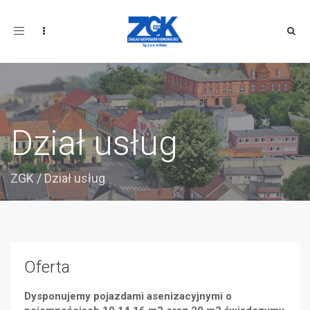
Toggle
navigation
Dział usług
ZGK
/
Dział usług
Oferta
Dysponujemy pojazdami asenizacyjnymi o