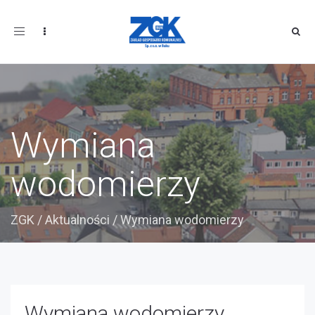
Toggle
navigation
Wymiana
wodomierzy
ZGK
/
Aktualności
/
Wymiana wodomierzy
Wymiana wodomierzy