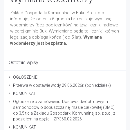
Zakład Gospodarki Komunalnej w Buku Sp. z o.o.
informuje, że od dnia 6 grudnia br. realizuje wymianę
wodomierzy (bez podliczników) na tzw. liczniki radiowe
w całej gminie Buk. Wymieniane będą te liczniki, których
legalizacja dobiega końca ( co 5 lat).
Wymiana
wodomierzy jest bezpłatna.
Ostatnie wpisy
OGŁOSZENIE
Przerwa w dostawie wody 29.06.2026r. (poniedziałek)
KOMUNIKAT
Ogłoszenie o zamówieniu: Dostawa dwóch nowych
samochodów o dopuszczalnej masie całkowitej (DMC)
do 3,5 t dla Zakładu Gospodarki Komunalnej sp. z o.o., z
podziałem na części—ZP.360.02.2026
KOMUNIKAT