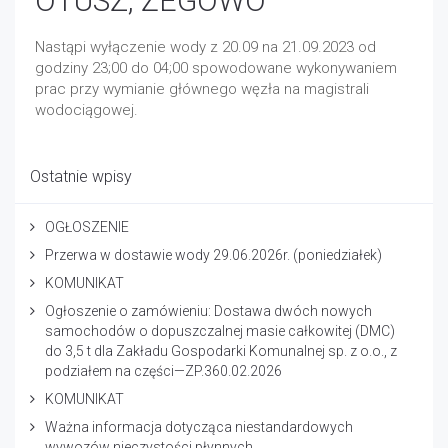
OTUSZ, ŻEGOWO
Nastąpi wyłączenie wody z 20.09 na 21.09.2023 od
godziny 23;00 do 04;00 spowodowane wykonywaniem
prac przy wymianie głównego węzła na magistrali
wodociągowej.
Ostatnie wpisy
OGŁOSZENIE
Przerwa w dostawie wody 29.06.2026r. (poniedziałek)
KOMUNIKAT
Ogłoszenie o zamówieniu: Dostawa dwóch nowych
samochodów o dopuszczalnej masie całkowitej (DMC)
do 3,5 t dla Zakładu Gospodarki Komunalnej sp. z o.o., z
podziałem na części—ZP.360.02.2026
KOMUNIKAT
Ważna informacja dotycząca niestandardowych
wywozów nieczystości płynnych.