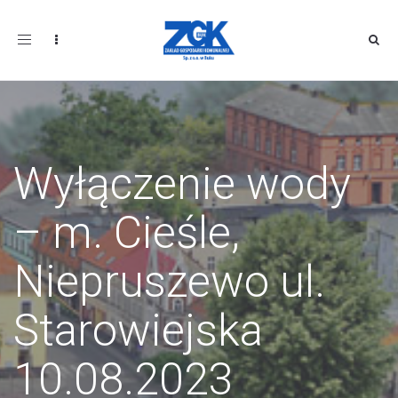
Toggle
navigation
Wyłączenie wody
– m. Cieśle,
Niepruszewo ul.
Starowiejska
10.08.2023