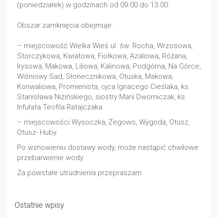
(poniedziałek) w godzinach od 09.00 do 13.00.
Obszar zamknięcia obejmuje:
– miejscowość Wielka Wieś ul. św. Rocha, Wrzosowa,
Storczykowa, Kwiatowa, Fiołkowa, Azaliowa, Różana,
Irysowa, Makowa, Liliowa, Kalinowa, Podgórna, Na Górce,
Wiśniowy Sad, Słonecznikowa, Otuska, Makowa,
Konwaliowa, Promienista, ojca Ignacego Cieślaka, ks.
Stanisława Nizińskiego, siostry Marii Dworniczak, ks.
Infułata Teofila Ratajczaka.
– miejscowości Wysoczka, Żegowo, Wygoda, Otusz,
Otusz- Huby.
Po wznowieniu dostawy wody, może nastąpić chwilowe
przebarwienie wody.
Za powstałe utrudnienia przepraszam
Ostatnie wpisy