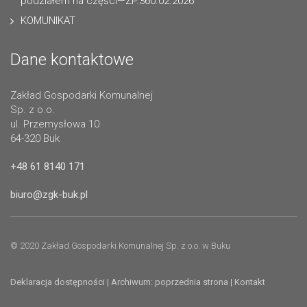
podziałem na części—ZP.360.02.2026
KOMUNIKAT
Dane kontaktowe
Zakład Gospodarki Komunalnej
Sp. z o.o.
ul. Przemysłowa 10
64-320 Buk
+48 61 8140 171
biuro@zgk-buk.pl
© 2020 Zakład Gospodarki Komunalnej Sp. z o.o. w Buku
Deklaracja dostępności
|
Archiwum: poprzednia strona
|
Kontakt