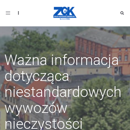
Toggle
navigation
Ważna informacja
dotycząca
niestandardowych
wywozów
nieczystości