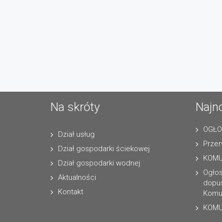
Na skróty
Najn
OGŁO
Dział usług
Przer
Dział gospodarki ściekowej
KOMU
Dział gospodarki wodnej
Ogło
Aktualności
dopus
Kontakt
Komun
KOMU