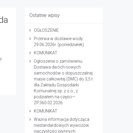
Ostatnie wpisy
lda
OGŁOSZENIE
Przerwa w dostawie wody
29.06.2026r. (poniedziałek)
.
KOMUNIKAT
y
Ogłoszenie o zamówieniu:
Dostawa dwóch nowych
samochodów o dopuszczalnej
masie całkowitej (DMC) do 3,5 t
dla Zakładu Gospodarki
Komunalnej sp. z o.o., z
podziałem na części—
ZP.360.02.2026
KOMUNIKAT
Ważna informacja dotycząca
niestandardowych wywozów
nieczystości płynnych.