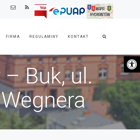
FIRMA
REGULAMINY
KONTAKT
Otwórz 
– Buk, ul.
a Wegnera