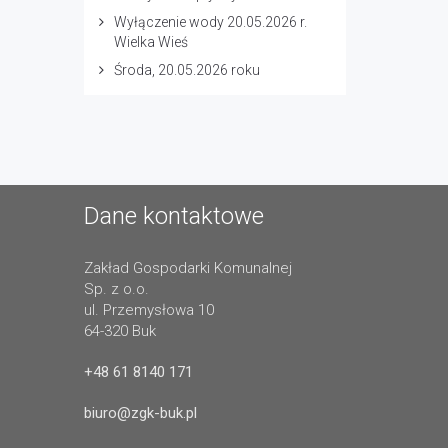
Wyłączenie wody 20.05.2026 r.
Wielka Wieś
Środa, 20.05.2026 roku
Dane kontaktowe
Zakład Gospodarki Komunalnej
Sp. z o.o.
ul. Przemysłowa 10
64-320 Buk
+48 61 8140 171
biuro@zgk-buk.pl