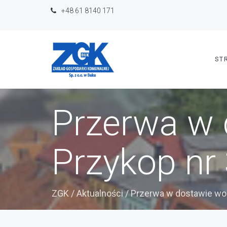
+48 61 8140 171
ST
Przerwa w 
Przykop nr 
ZGK
/
Aktualności
/
Przerwa w dostawie wody