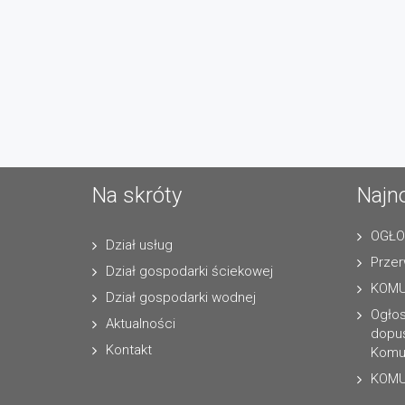
Na skróty
Najn
OGŁO
Dział usług
Przer
Dział gospodarki ściekowej
KOMU
Dział gospodarki wodnej
Ogło
Aktualności
dopus
Kontakt
Komun
KOMU