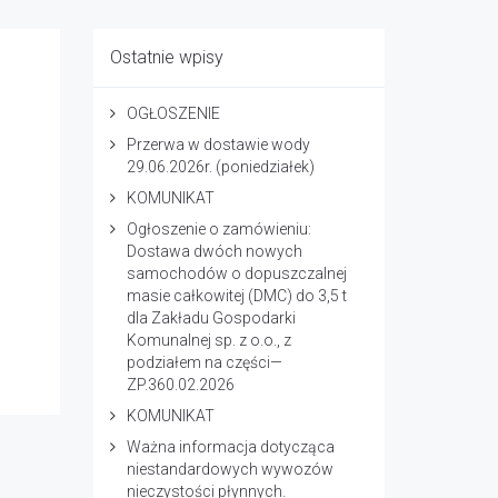
Ostatnie wpisy
OGŁOSZENIE
Przerwa w dostawie wody
29.06.2026r. (poniedziałek)
KOMUNIKAT
Ogłoszenie o zamówieniu:
Dostawa dwóch nowych
samochodów o dopuszczalnej
masie całkowitej (DMC) do 3,5 t
dla Zakładu Gospodarki
Komunalnej sp. z o.o., z
podziałem na części—
ZP.360.02.2026
KOMUNIKAT
Ważna informacja dotycząca
niestandardowych wywozów
nieczystości płynnych.