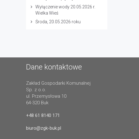
Wyłączenie wody 20.05.2026 r.
Wielka Wieś
Środa, 20.05.2026 roku
Dane kontaktowe
Zakład Gospodarki Komunalnej
Sp. z o.o.
ul. Przemysłowa 10
64-320 Buk
+48 61 8140 171
biuro@zgk-buk.pl