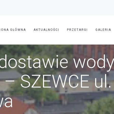
RONA GŁÓWNA
AKTUALNOŚCI
PRZETARGI
GALERIA
 dostawie wod
1 – SZEWCE ul
wa