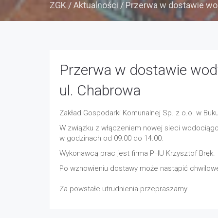
ZGK
/
Aktualności
/
Przerwa w dostawie wod
Przerwa w dostawie wod
ul. Chabrowa
Zakład Gospodarki Komunalnej Sp. z o.o. w Bu
W związku z włączeniem nowej sieci wodociągow
w godzinach od 09.00 do 14.00.
Wykonawcą prac jest firma PHU Krzysztof Bręk.
Po wznowieniu dostawy może nastąpić chwilowe
Za powstałe utrudnienia przepraszamy.