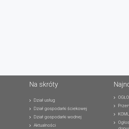
Na skróty
Najn
OGŁO
Dział usług
Przer
Dział gospodarki ściekowej
KOMU
Dział gospodarki wodnej
Ogło
Aktualności
dopus