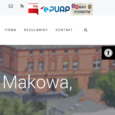
FIRMA
REGULAMINY
KONTAKT
Otwórz 
y
. Makowa,