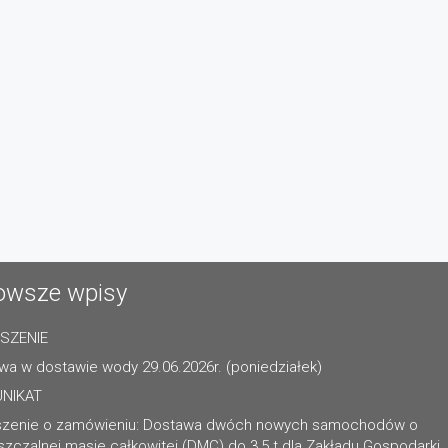
owsze wpisy
SZENIE
wa w dostawie wody 29.06.2026r. (poniedziałek)
NIKAT
szenie o zamówieniu: Dostawa dwóch nowych samochodów o
zczalnej masie całkowitej (DMC) do 3,5 t dla Zakładu Gospodarki