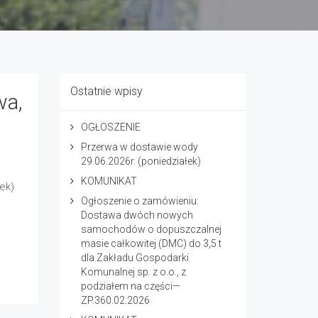
Ostatnie wpisy
wa,
OGŁOSZENIE
Przerwa w dostawie wody
29.06.2026r. (poniedziałek)
KOMUNIKAT
ek)
Ogłoszenie o zamówieniu:
Dostawa dwóch nowych
samochodów o dopuszczalnej
masie całkowitej (DMC) do 3,5 t
dla Zakładu Gospodarki
Komunalnej sp. z o.o., z
podziałem na części—
ZP.360.02.2026