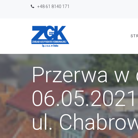
+48 61 8140 171
ST
Przerwa w
06.05.202
ul. Chabro