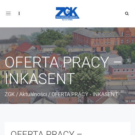
Toggle
navigation
OFERTA PRACY –
INKASENT
ZGK
/
Aktualności
/
OFERTA PRACY - INKASENT
OFERTA PRACY –