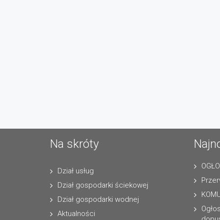
Na skróty
Najn
OGŁO
Dział usług
Przer
Dział gospodarki ściekowej
KOMU
Dział gospodarki wodnej
Ogło
Aktualności
dopus