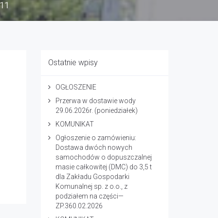
-11
Ostatnie wpisy
OGŁOSZENIE
Przerwa w dostawie wody
29.06.2026r. (poniedziałek)
KOMUNIKAT
Ogłoszenie o zamówieniu:
Dostawa dwóch nowych
samochodów o dopuszczalnej
masie całkowitej (DMC) do 3,5 t
dla Zakładu Gospodarki
Komunalnej sp. z o.o., z
podziałem na części—
ZP.360.02.2026