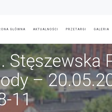
RONA GŁÓWNA
AKTUALNOŚCI
PRZETARGI
GALERIA
l. Stęszewska 
ody – 20.05.2
8-11