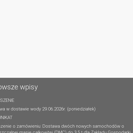
owsze wpisy
SZENIE
wa w dostawie wody 29.06.2026r. (poniedziałek)
NIKAT
szenie o zamówieniu: Dostawa dwóch nowych samochodów o
zczalnej masie całkowitej (DMC) do 3,5 t dla Zakładu Gospodarki