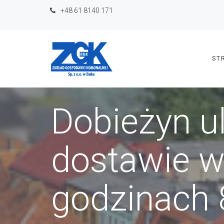
+48 61 8140 171
ST
Dobieżyn u
dostawie w
godzinach 