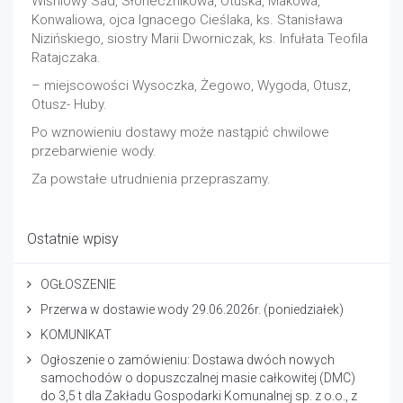
Wiśniowy Sad, Słonecznikowa, Otuska, Makowa,
Konwaliowa, ojca Ignacego Cieślaka, ks. Stanisława
Nizińskiego, siostry Marii Dworniczak, ks. Infułata Teofila
Ratajczaka.
– miejscowości Wysoczka, Żegowo, Wygoda, Otusz,
Otusz- Huby.
Po wznowieniu dostawy może nastąpić chwilowe
przebarwienie wody.
Za powstałe utrudnienia przepraszamy.
Ostatnie wpisy
OGŁOSZENIE
Przerwa w dostawie wody 29.06.2026r. (poniedziałek)
KOMUNIKAT
Ogłoszenie o zamówieniu: Dostawa dwóch nowych
samochodów o dopuszczalnej masie całkowitej (DMC)
do 3,5 t dla Zakładu Gospodarki Komunalnej sp. z o.o., z