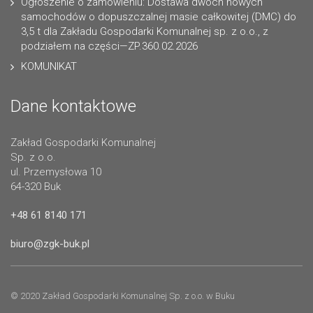
Ogłoszenie o zamówieniu: Dostawa dwóch nowych
samochodów o dopuszczalnej masie całkowitej (DMC) do
3,5 t dla Zakładu Gospodarki Komunalnej sp. z o.o., z
podziałem na części—ZP.360.02.2026
KOMUNIKAT
Dane kontaktowe
Zakład Gospodarki Komunalnej
Sp. z o.o.
ul. Przemysłowa 10
64-320 Buk
+48 61 8140 171
biuro@zgk-buk.pl
© 2020 Zakład Gospodarki Komunalnej Sp. z o.o. w Buku