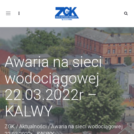
Toggle
navigation
Awaria na sieci
wodociągowej
22.03.2022r –
KALWY
ZGK
/
Aktualności
/
Awaria na sieci wodociągowej
22.03.2022r - KALWY