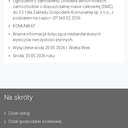
Ogłoszenie o zamówieniu: Dostawa dwóch nowych
samochodów o dopuszczalnej masie całkowitej (DMC)
do 3,5 t dla Zakładu Gospodarki Komunalnej sp. z o.o., z
podziałem na części—ZP.360.02.2026
KOMUNIKAT
Ważna informacja dotycząca niestandardowych
wywozów nieczystości płynnych.
Wyłączenie wody 20.05.2026 r. Wielka Wieś
Środa, 20.05.2026 roku
Na skróty
Dział usług
Dział gospodarki ściekowej